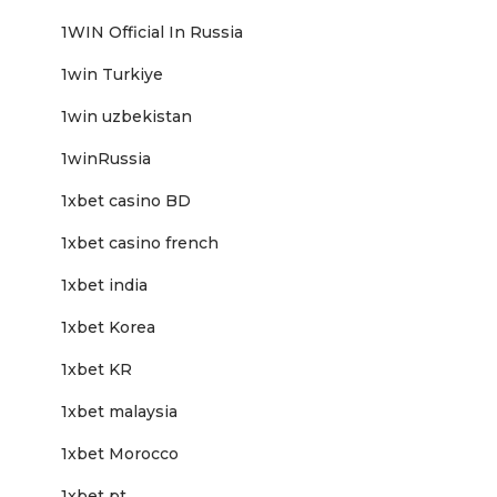
1WIN Official In Russia
1win Turkiye
1win uzbekistan
1winRussia
1xbet casino BD
1xbet casino french
1xbet india
1xbet Korea
1xbet KR
1xbet malaysia
1xbet Morocco
1xbet pt