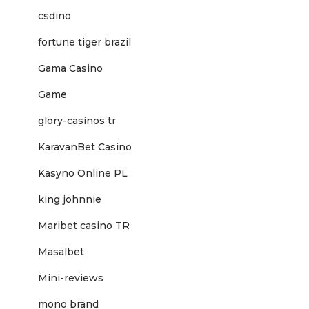
csdino
fortune tiger brazil
Gama Casino
Game
glory-casinos tr
KaravanBet Casino
Kasyno Online PL
king johnnie
Maribet casino TR
Masalbet
Mini-reviews
mono brand