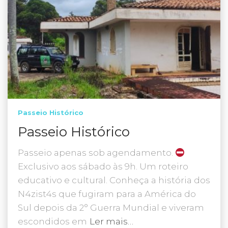
Passeio Histórico
Passeio Histórico
Passeio apenas sob agendamento.
Exclusivo aos sábado às 9h. Um roteiro
educativo e cultural. Conheça a história dos
N4zist4s que fugiram para a América do
Sul depois da 2° Guerra Mundial e viveram
escondidos em
Ler mais…