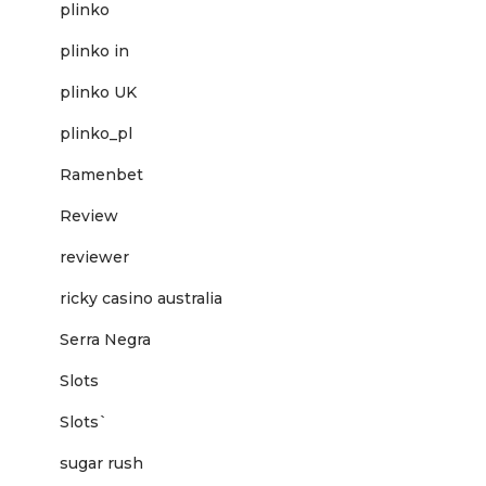
plinko
plinko in
plinko UK
plinko_pl
Ramenbet
Review
reviewer
ricky casino australia
Serra Negra
Slots
Slots`
sugar rush