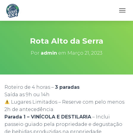
A
L
T
E
R
Rota Alto da Serra
N
A
Por
admin
em
Março 21, 2023
R
A
N
A
V
E
Roteiro de 4 horas –
3 paradas
G
A
Saída as 9h ou 14h
Ç
Lugares Limitados – Reserve com pelo menos
Ã
2h de antecedência
O
Parada 1 – VINÍCOLA E DESTILARIA
– Inclui
passeio guiado pela propriedade e degustação
de bebidas produzidas na propriedade.