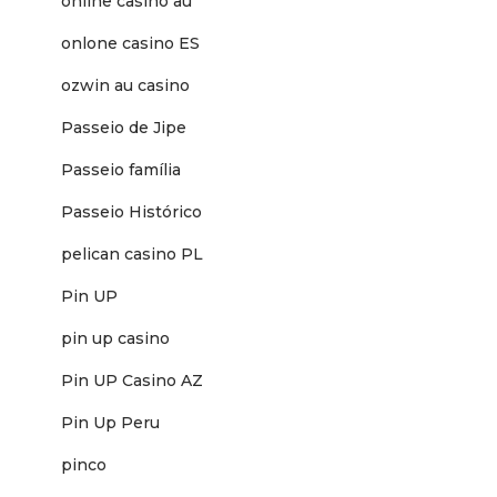
online casino au
onlone casino ES
ozwin au casino
Passeio de Jipe
Passeio família
Passeio Histórico
pelican casino PL
Pin UP
pin up casino
Pin UP Casino AZ
Pin Up Peru
pinco