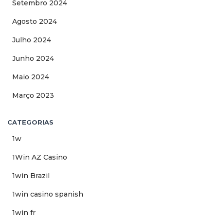
Setembro 2024
Agosto 2024
Julho 2024
Junho 2024
Maio 2024
Março 2023
CATEGORIAS
1w
1Win AZ Casino
1win Brazil
1win casino spanish
1win fr