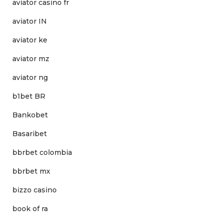
aviator casino fr
aviator IN
aviator ke
aviator mz
aviator ng
b1bet BR
Bankobet
Basaribet
bbrbet colombia
bbrbet mx
bizzo casino
book of ra