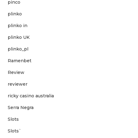
pinco
plinko
plinko in
plinko UK
plinko_pl
Ramenbet
Review
reviewer
ricky casino australia
Serra Negra
Slots
Slots`