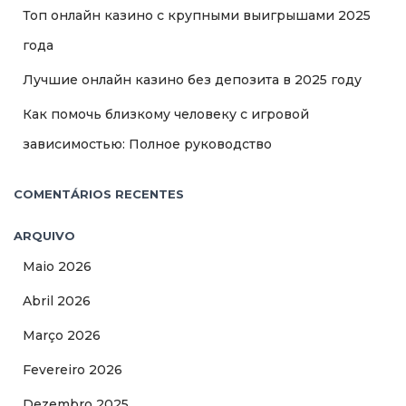
Топ онлайн казино с крупными выигрышами 2025
:
года
Лучшие онлайн казино без депозита в 2025 году
Как помочь близкому человеку с игровой
зависимостью: Полное руководство
COMENTÁRIOS RECENTES
ARQUIVO
Maio 2026
Abril 2026
Março 2026
Fevereiro 2026
Dezembro 2025