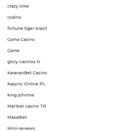
crazy time
csdino
fortune tiger brazil
Gama Casino
Game
glory-casinos tr
KaravanBet Casino
Kasyno Online PL
king johnnie
Maribet casino TR
Masalbet
Mini-reviews