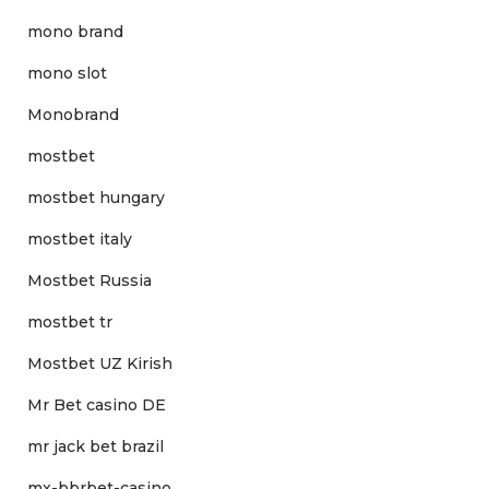
mono brand
mono slot
Monobrand
mostbet
mostbet hungary
mostbet italy
Mostbet Russia
mostbet tr
Mostbet UZ Kirish
Mr Bet casino DE
mr jack bet brazil
mx-bbrbet-casino