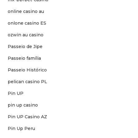
online casino au
onlone casino ES
ozwin au casino
Passeio de Jipe
Passeio família
Passeio Histórico
pelican casino PL
Pin UP
pin up casino
Pin UP Casino AZ
Pin Up Peru