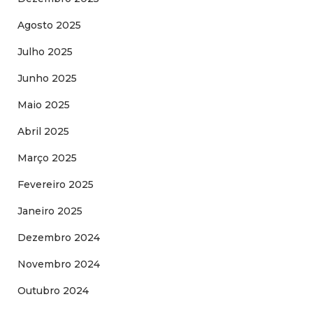
Agosto 2025
Julho 2025
Junho 2025
Maio 2025
Abril 2025
Março 2025
Fevereiro 2025
Janeiro 2025
Dezembro 2024
Novembro 2024
Outubro 2024