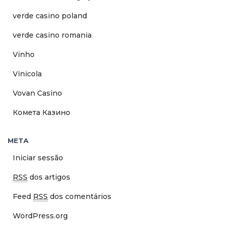
verde casino poland
verde casino romania
Vinho
Vinicola
Vovan Casino
Комета Казино
META
Iniciar sessão
RSS
dos artigos
Feed
RSS
dos comentários
WordPress.org