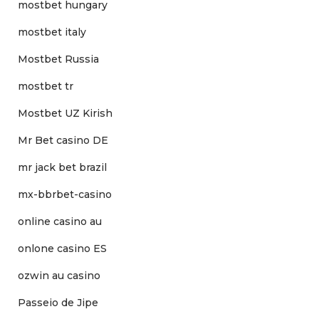
mostbet hungary
mostbet italy
Mostbet Russia
mostbet tr
Mostbet UZ Kirish
Mr Bet casino DE
mr jack bet brazil
mx-bbrbet-casino
online casino au
onlone casino ES
ozwin au casino
Passeio de Jipe