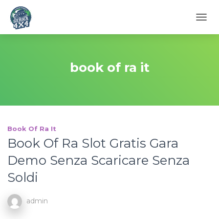
ALTE
A
NAVE
book of ra it
Book Of Ra It
Book Of Ra Slot Gratis Gara
Demo Senza Scaricare Senza
Soldi
admin