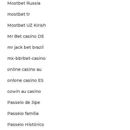
Mostbet Russia
mostbet tr
Mostbet UZ Kirish
Mr Bet casino DE
mr jack bet brazil
mx-bbrbet-casino
online casino au
onlone casino ES
ozwin au casino
Passeio de Jipe
Passeio família
Passeio Histórico