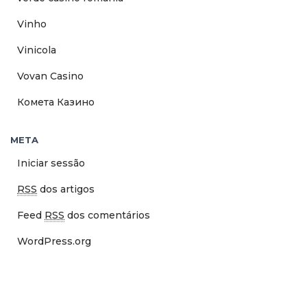
Vinho
Vinicola
Vovan Casino
Комета Казино
META
Iniciar sessão
RSS
dos artigos
Feed
RSS
dos comentários
WordPress.org