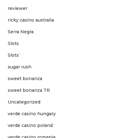
reviewer
ricky casino australia
Serra Negra
Slots
Slots`
sugar rush
sweet bonanza
sweet bonanza TR
Uncategorized
verde casino hungary
verde casino poland
verde casino romania