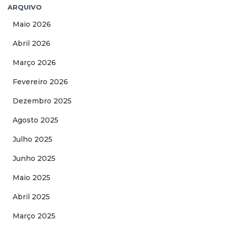
ARQUIVO
Maio 2026
Abril 2026
Março 2026
Fevereiro 2026
Dezembro 2025
Agosto 2025
Julho 2025
Junho 2025
Maio 2025
Abril 2025
Março 2025