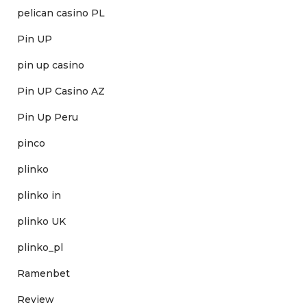
pelican casino PL
Pin UP
pin up casino
Pin UP Casino AZ
Pin Up Peru
pinco
plinko
plinko in
plinko UK
plinko_pl
Ramenbet
Review