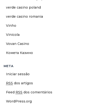
verde casino poland
verde casino romania
Vinho
Vinicola
Vovan Casino
Комета Казино
META
Iniciar sessão
RSS
dos artigos
Feed
RSS
dos comentários
WordPress.org