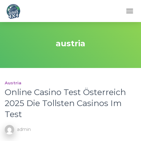
ALTE
A
NAVE
austria
Austria
Online Casino Test Österreich
2025 Die Tollsten Casinos Im
Test
admin