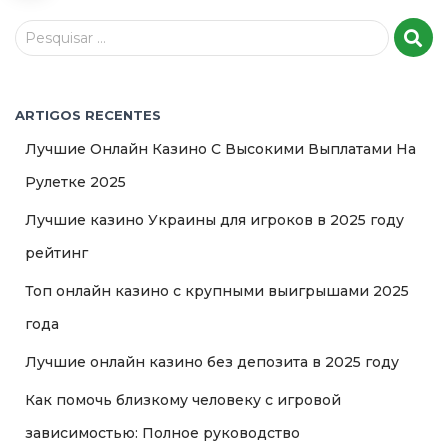
P
Pesquisar …
e
s
q
ARTIGOS RECENTES
u
i
Лучшие Онлайн Казино С Высокими Выплатами На
s
Рулетке 2025
a
r
Лучшие казино Украины для игроков в 2025 году
p
o
рейтинг
r
Топ онлайн казино с крупными выигрышами 2025
:
года
Лучшие онлайн казино без депозита в 2025 году
Как помочь близкому человеку с игровой
зависимостью: Полное руководство