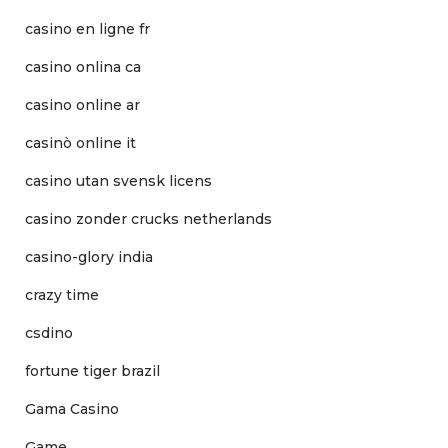
casino en ligne fr
casino onlina ca
casino online ar
casinò online it
casino utan svensk licens
casino zonder crucks netherlands
casino-glory india
crazy time
csdino
fortune tiger brazil
Gama Casino
Game