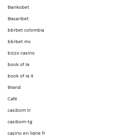
Bankobet
Basaribet
bbrbet colombia
bbrbet mx
bizzo casino
book of ra
book of ra it
Brand
Café
casibom tr
casibom-tg
casino en ligne fr