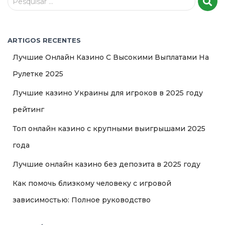
Pesquisar …
e
s
q
ARTIGOS RECENTES
u
i
Лучшие Онлайн Казино С Высокими Выплатами На
s
Рулетке 2025
a
r
Лучшие казино Украины для игроков в 2025 году
p
o
рейтинг
r
Топ онлайн казино с крупными выигрышами 2025
:
года
Лучшие онлайн казино без депозита в 2025 году
Как помочь близкому человеку с игровой
зависимостью: Полное руководство