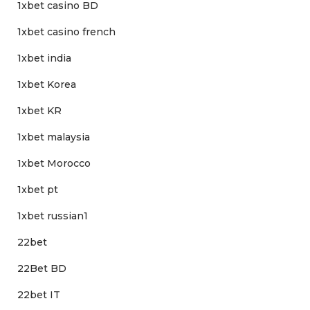
1xbet casino BD
1xbet casino french
1xbet india
1xbet Korea
1xbet KR
1xbet malaysia
1xbet Morocco
1xbet pt
1xbet russian1
22bet
22Bet BD
22bet IT