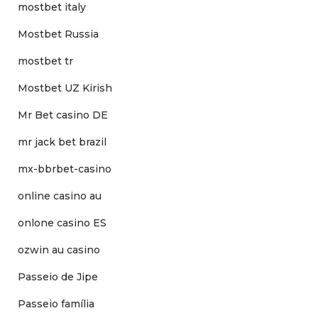
mostbet italy
Mostbet Russia
mostbet tr
Mostbet UZ Kirish
Mr Bet casino DE
mr jack bet brazil
mx-bbrbet-casino
online casino au
onlone casino ES
ozwin au casino
Passeio de Jipe
Passeio família