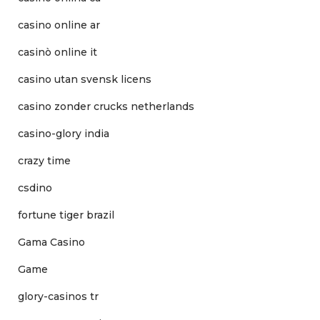
casino online ar
casinò online it
casino utan svensk licens
casino zonder crucks netherlands
casino-glory india
crazy time
csdino
fortune tiger brazil
Gama Casino
Game
glory-casinos tr