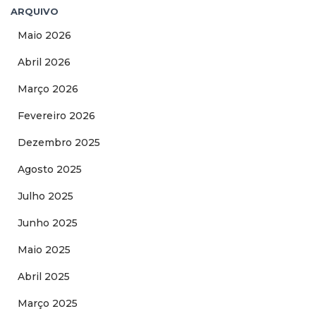
ARQUIVO
Maio 2026
Abril 2026
Março 2026
Fevereiro 2026
Dezembro 2025
Agosto 2025
Julho 2025
Junho 2025
Maio 2025
Abril 2025
Março 2025