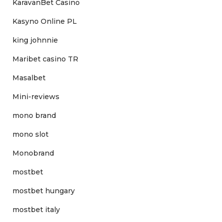
KaravanBet Casino
Kasyno Online PL
king johnnie
Maribet casino TR
Masalbet
Mini-reviews
mono brand
mono slot
Monobrand
mostbet
mostbet hungary
mostbet italy