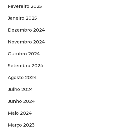
Fevereiro 2025
Janeiro 2025
Dezembro 2024
Novembro 2024
Outubro 2024
Setembro 2024
Agosto 2024
Julho 2024
Junho 2024
Maio 2024
Março 2023