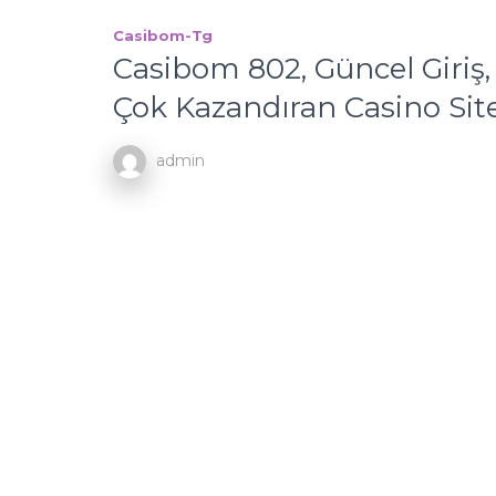
Casibom-Tg
Casibom 802, Güncel Giriş,
Çok Kazandıran Casino Site
admin