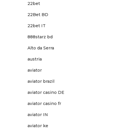
22bet
22Bet BD
22bet IT
888starz bd
Alto da Serra
austria
aviator
aviator brazil
aviator casino DE
aviator casino fr
aviator IN
aviator ke