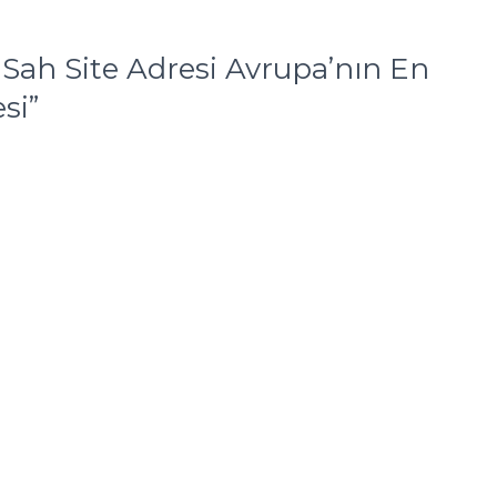
 Sah Site Adresi Avrupa’nın En
si”