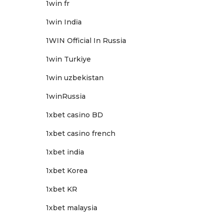
1win fr
1win India
1WIN Official In Russia
1win Turkiye
1win uzbekistan
1winRussia
1xbet casino BD
1xbet casino french
1xbet india
1xbet Korea
1xbet KR
1xbet malaysia