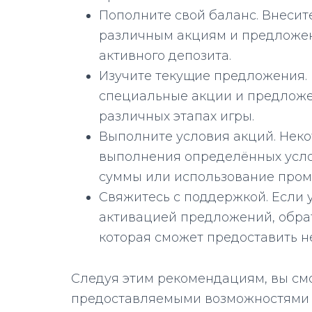
Пополните свой баланс. Внесите
различным акциям и предложен
активного депозита.
Изучите текущие предложения.
специальные акции и предложе
различных этапах игры.
Выполните условия акций. Нек
выполнения определённых услов
суммы или использование пром
Свяжитесь с поддержкой. Если 
активацией предложений, обра
которая сможет предоставить 
Следуя этим рекомендациям, вы см
предоставляемыми возможностями 