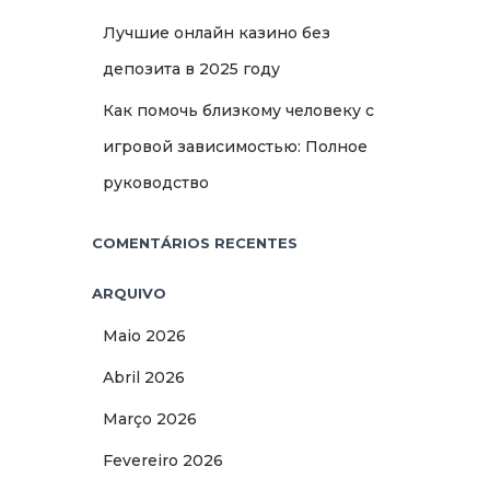
Лучшие онлайн казино без
депозита в 2025 году
Как помочь близкому человеку с
игровой зависимостью: Полное
руководство
COMENTÁRIOS RECENTES
ARQUIVO
Maio 2026
Abril 2026
Março 2026
Fevereiro 2026