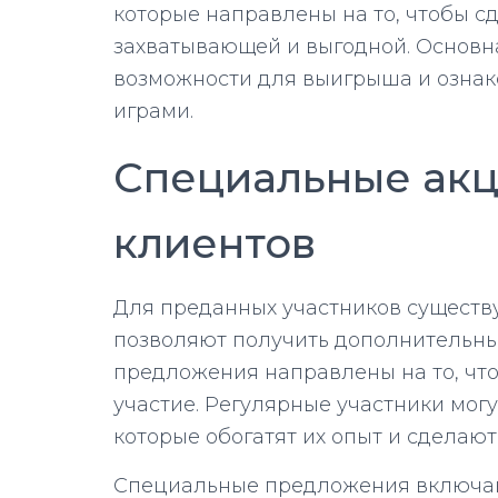
которые направлены на то, чтобы с
захватывающей и выгодной. Основна
возможности для выигрыша и озна
играми.
Специальные акц
клиентов
Для преданных участников существ
позволяют получить дополнительны
предложения направлены на то, что
участие. Регулярные участники мог
которые обогатят их опыт и сделают
Специальные предложения включаю