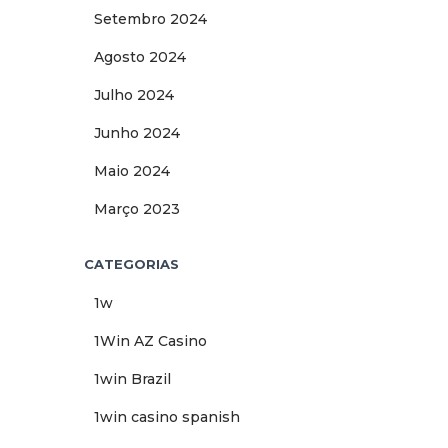
Setembro 2024
Agosto 2024
Julho 2024
Junho 2024
Maio 2024
Março 2023
CATEGORIAS
1w
1Win AZ Casino
1win Brazil
1win casino spanish